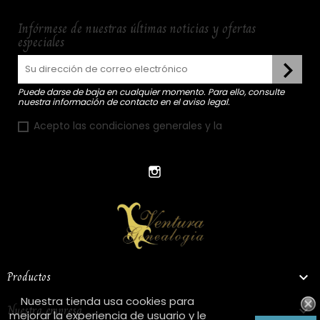
Infórmese de nuestras últimas noticias y ofertas
especiales
Puede darse de baja en cualquier momento. Para ello, consulte
nuestra información de contacto en el aviso legal.
Acepto las condiciones generales y la
política de
confidencialidad
Instagram
Productos

Nuestra tienda usa cookies para
Nuestra empresa

mejorar la experiencia de usuario y le