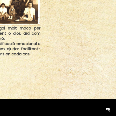
egal molt maco per
ent o d'or, així com
ió.
dificació emocional o
 ajudar facilitant-
is en cada cas.
In