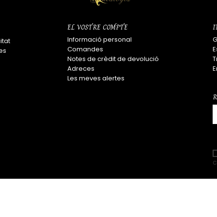
EL VOSTRE COMPTE
I
Informació personal
G
itat
Comandes
E
es
Notes de crèdit de devolució
T
Adreces
E
Les meves alertes
R
c