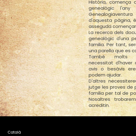
Història, comença a
genealògic l'any
Genealogiaventur
d'aquesta pàgina, és
asseguda començant 
La recerca dels doc
genealògic d'una pe
familia. Per tant, s
una parella que es c
També molts hi
necessitat d'haver 
avis o besàvis ere
podem ajudar.
D'altres necessite
jutge les proves de
familia per tal de p
Nosaltres trobar
acreditin.
Català