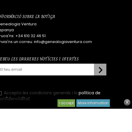
NFORMACIÓ SOBRE LA BOTIGA
enealogia Ventura
spanya
ruca'ns:
+34 610 32 46 51
nvia'ns un correu:
info@genealogiaventura.com
EBEU LES DARRERES NOTÍCIES I OFERTES
Accepto les condicions generals i la
política de
onfidencialitat
I accept
More information