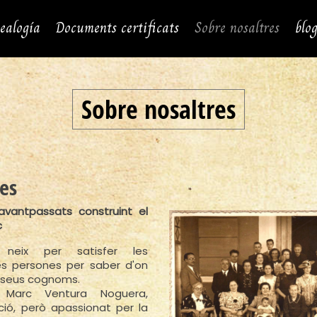
ealogía
Documents certificats
Sobre nosaltres
blo
Sobre nosaltres
es
vantpassats construint el
c
a neix per satisfer les
es persones per saber d'on
s seus cognoms.
 Marc Ventura Noguera,
ió, però apassionat per la