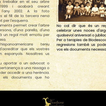
 treballar en el seu arbre
 1999 i acabarà creant
a l'any 2002. A la foto
 el fill de la tercera nena
per l'esquerra.
uments permet crear l'arbre
No cal dir que és un r
rsona, d'una parella, d'una
celebrar unes noces d'arg
erà un regal molt emotiu per
qualsevol aniversari o jubilac
asa.
Per a terapies de Biodesco
spanoamericans teniu
regresions també us podem
d'acreditar que els vostres
vos els documents necessar
n espanyols. Nosaltres us
reu aportar a un advocat o
 pertanença a una nissaga o
oder accedir a una herència.
em els documents que ho