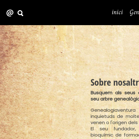
inici
Gen
Sobre nosaltr
Busquem als seus a
seu arbre genealògi
Genealogiaventur
inquietuds de molt
venen o l'origen del
El seu fundador,
bioquímic de formac