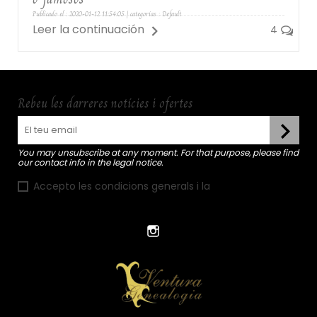
Publicado el : 2020-01-12 11:54:05 | categorías :
Default
Leer la continuación
4
Rebeu les darreres notícies i ofertes
You may unsubscribe at any moment. For that purpose, please find
our contact info in the legal notice.
Accepto les condicions generals i la
política de
confidencialitat
Instagram